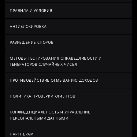
ПРАВИЛА И УСЛОВИЯ
АНТИБЛОКИРОВКА
РАЗРЕШЕНИЕ СПОРОВ
МЕТОДЫ ТЕСТИРОВАНИЯ СПРАВЕДЛИВОСТИ И
ГЕНЕРАТОРОВ СЛУЧАЙНЫХ ЧИСЕЛ
ПРОТИВОДЕЙСТВИЕ ОТМЫВАНИЮ ДОХОДОВ
ПОЛИТИКА ПРОВЕРКИ КЛИЕНТОВ
КОНФИДЕНЦИАЛЬНОСТЬ И УПРАВЛЕНИЕ
ПЕРСОНАЛЬНЫМИ ДАННЫМИ
ПАРТНЕРАМ