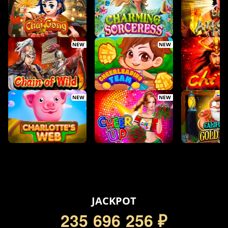
NEW
NEW
NEW
NEW
5
JACKPOT
2
3
5
6
9
6
2
5
6
₽