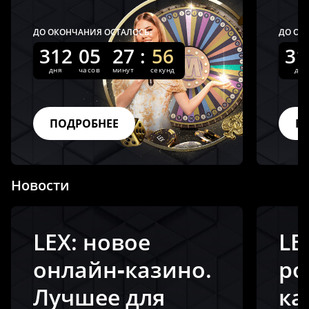
ДО ОКОНЧАНИЯ ОСТАЛОСЬ:
ДО ОК
312
05
27
:
56
31
дня
часов
минут
секунд
дня
ПОДРОБНЕЕ
П
Новости
LEX: новое
LE
онлайн‑казино.
ро
Лучшее для
ка