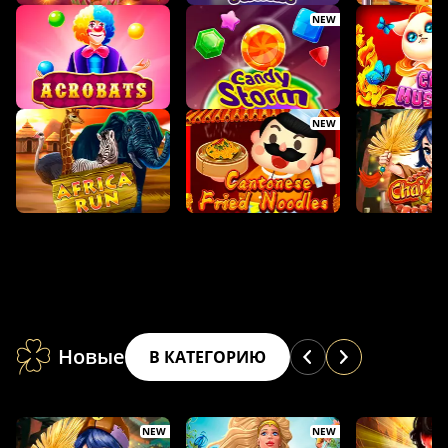
NEW
NEW
Новые
В КАТЕГОРИЮ
NEW
NEW