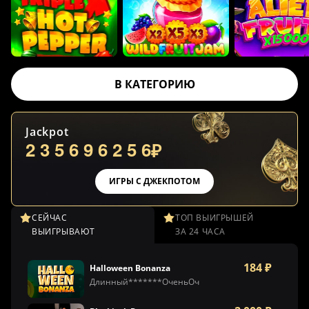
В КАТЕГОРИЮ
5
Jackpot
2
3
5
6
9
6
2
5
6
₽
ИГРЫ С ДЖЕКПОТОМ
СЕЙЧАС
ТОП ВЫИГРЫШЕЙ
ВЫИГРЫВАЮТ
ЗА 24 ЧАСА
184 ₽
Halloween Bonanza
Длинный*******ОченьОч