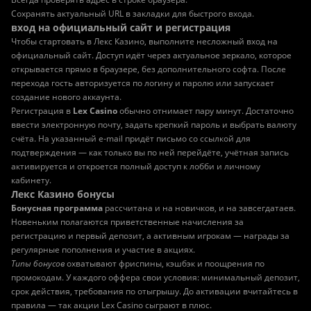
Сохранять актуальный URL в закладки для быстрого входа.
вход на официальный сайт и регистрация
Чтобы стартовать в Лекс Казино, выполните несложный вход на
официальный сайт. Доступ идёт через актуальное зеркало, которое
открывается прямо в браузере, без дополнительного софта. После
перехода гость авторизуется по логину и паролю или запускает
создание нового аккаунта.
Регистрация в
Lex Casino
обычно отнимает пару минут. Достаточно
ввести электронную почту, задать крепкий пароль и выбрать валюту
счёта. На указанный e‑mail придёт письмо со ссылкой для
подтверждения — как только вы по ней перейдёте, учётная запись
активируется и откроется полный доступ к лобби и личному
кабинету.
Лекс Казино бонусы
Бонусная программа
рассчитана и на новичков, и на завсегдатаев.
Новеньким полагаются приветственные начисления за
регистрацию и первый депозит, а активным игрокам — награды за
регулярные пополнения и участие в акциях.
Типы бонусов
охватывают фриспины, кэшбэк и поощрения по
промокодам. У каждого оффера свои условия: минимальный депозит,
срок действия, требования по отыгрышу. До активации вчитайтесь в
правила — так акции Lex Casino сыграют в плюс.