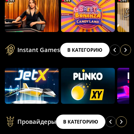
LIVE
LIVE
LIVE
Instant Games
В КАТЕГОРИЮ
Провайдеры
В КАТЕГОРИЮ