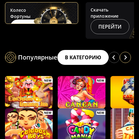
Скачать
Колесо
приложение
Фортуны
ПЕРЕЙТИ
КРУТИТЬ
Популярные
В КАТЕГОРИЮ
NEW
NEW
NEW
NEW