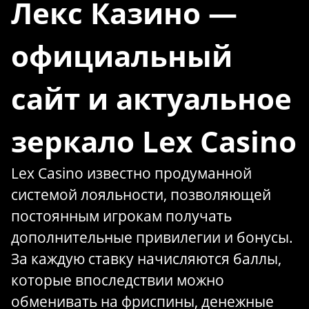
Лекс Казино —
официальный
сайт и актуальное
зеркало Lex Casino
Lex Casino известно продуманной
системой лояльности, позволяющей
постоянным игрокам получать
дополнительные привилегии и бонусы.
За каждую ставку начисляются баллы,
которые впоследствии можно
обменивать на фриспины, денежные