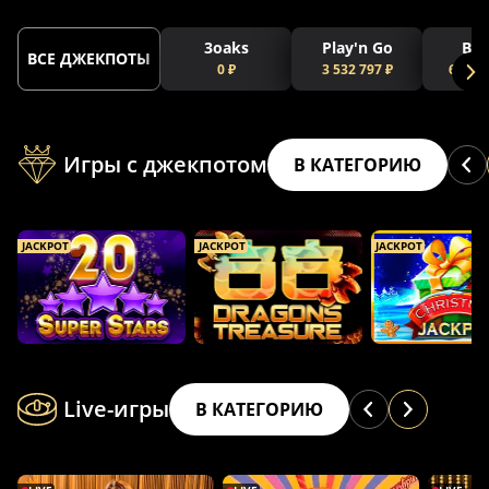
3oaks
Play'n Go
Bel
ВСЕ ДЖЕКПОТЫ
0 ₽
3 532 797 ₽
64 750
Игры с джекпотом
В КАТЕГОРИЮ
JACKPOT
JACKPOT
JACKPOT
Live-игры
В КАТЕГОРИЮ